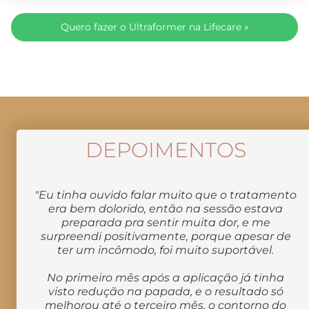
SEGURANÇA
Quero fazer o Ultraformer na Lifecare »
GARANTIDA POR
PROFISSIONAIS
CAPACITADOS!
DEPOIMENTOS
Toda a supervisão da nossa Clínica é feita pelo
Dr.
Alexandre Charão
, que é cirurgião plástico, e além de
ter 20 anos experiência, é vencedor do prêmio O
"Eu tinha ouvido falar muito que o tratamento
Globo! E claro, contamos também com a supervisão
era bem dolorido, então na sessão estava
técnica realizada pela Dra. Flavia Agnes, formada em
preparada pra sentir muita dor, e me
Fisioterapia com Pós-graduação em Dermato-
surpreendi positivamente, porque apesar de
funcional.
ter um incômodo, foi muito suportável.
Também temos a ajuda de uma equipe
No primeiro mês após a aplicação já tinha
multidisciplinar e focada em oferecer
visto redução na papada, e o resultado só
melhorou até o terceiro mês. o contorno do
procedimentos seguros e que sejam a escolha