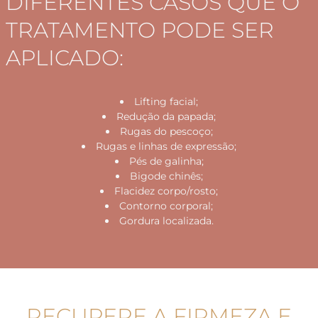
DIFERENTES CASOS QUE O
TRATAMENTO PODE SER
APLICADO:
Lifting facial;
Redução da papada;
Rugas do pescoço;
Rugas e linhas de expressão;
Pés de galinha;
Bigode chinês;
Flacidez corpo/rosto;
Contorno corporal;
Gordura localizada.
RECUPERE A FIRMEZA E