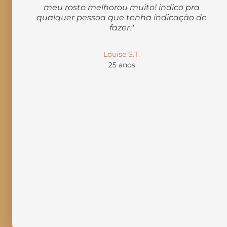
meu rosto melhorou muito! indico pra
perfeita para te auxiliar na recuperação da
qualquer pessoa que tenha indicação de
autoestima.
fazer."
Louise S.T.
25 anos