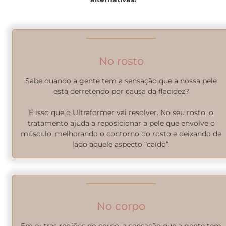
No rosto
Sabe quando a gente tem a sensação que a nossa pele
está derretendo por causa da flacidez?
É isso que o Ultraformer vai resolver. No seu rosto, o
tratamento ajuda a reposicionar a pele que envolve o
músculo, melhorando o contorno do rosto e deixando de
lado aquele aspecto “caído”.
No corpo
Em outras regiões do corpo, a sensação que a gente tem