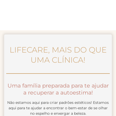
PROFISSIONAIS
CAPACITADOS!
Toda a supervisão da nossa Clínica é feita pelo
Dr.
Alexandre Charão
, que é cirurgião plástico, e além de
ter 20 anos experiência, é vencedor do prêmio O
LIFECARE, MAIS DO QUE
Globo! E claro, contamos também com a supervisão
UMA CLÍNICA!
técnica realizada pela Dra. Flavia Agnes, formada em
Fisioterapia com Pós-graduação em Dermato-
funcional.
Também temos a ajuda de uma equipe
Uma família preparada para te ajudar
multidisciplinar e focada em oferecer
a recuperar a autoestima!
procedimentos seguros e que sejam a escolha
perfeita para te auxiliar na recuperação da
Não estamos aqui para criar padrões estéticos! Estamos
autoestima.
aqui para te ajudar a encontrar o bem-estar de se olhar
no espelho e enxergar a beleza.